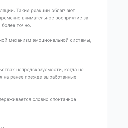
ляции. Такие реакции облегчают
временно внимательное восприятие за
 более точно.
овной механизм эмоциональной системы,
ствах непредсказуемости, когда не
ся на ранее прежде выработанные
 переживается словно спонтанное