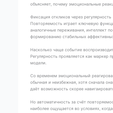
объясняет, почему эмоциональные реак
Фиксация откликов через регулярность
Повторяемость играет ключевую функци
аналогичные переживания, интеллект п
формированию стабильных аффективных 
Насколько чаще событие воспроизводит
Регулярность проявляется как маркер 
модели.
Со временем эмоциональный реагирован
обычная и неизбежная, хотя сначала он
даёт возможность скорее навигаироват
Но автоматичность за счёт повторяемо
наиболее ощущается во условиях, когда