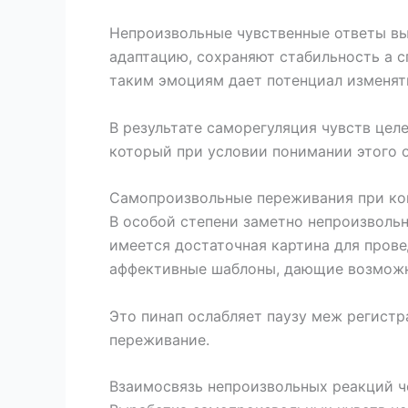
Непроизвольные чувственные ответы вы
адаптацию, сохраняют стабильность а 
таким эмоциям дает потенциал изменять
В результате саморегуляция чувств цел
который при условии понимании этого о
Самопроизвольные переживания при ко
В особой степени заметно непроизволь
имеется достаточная картина для прове
аффективные шаблоны, дающие возможн
Это пинап ослабляет паузу меж регистр
переживание.
Взаимосвязь непроизвольных реакций 