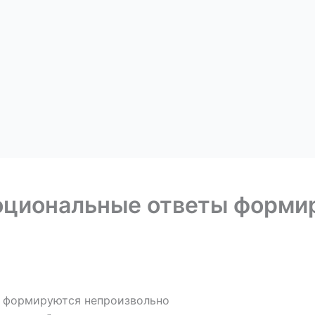
оциональные ответы форми
 формируются непроизвольно