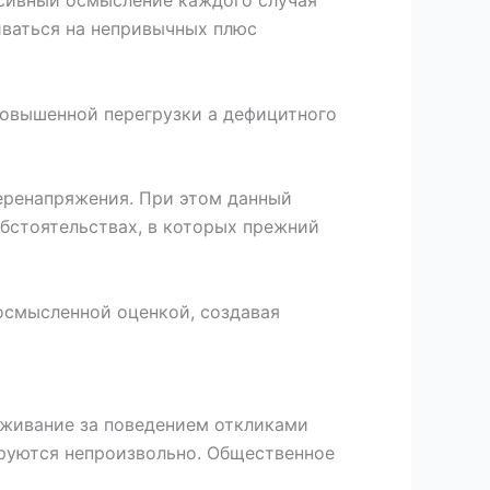
сивный осмысление каждого случая
иваться на непривычных плюс
повышенной перегрузки а дефицитного
еренапряжения. При этом данный
бстоятельствах, в которых прежний
 осмысленной оценкой, создавая
еживание за поведением откликами
ируются непроизвольно. Общественное