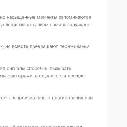
ивно насыщенные моменты запоминаются
 условиями механизм памяти запускает
ях, но вместе превращают переживания
ляд сигналы способны вызывать
ми факторами, в случае если прежде
ость непроизвольного реагирования при