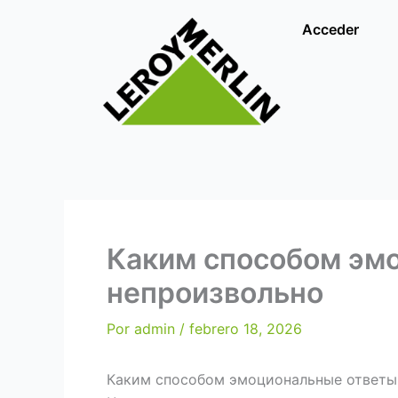
Ir
Acceder
al
contenido
Каким способом эм
непроизвольно
Por
admin
/
febrero 18, 2026
Каким способом эмоциональные ответы