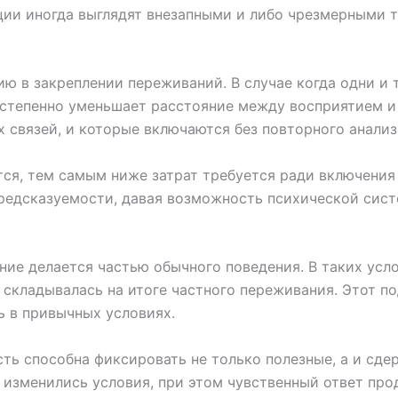
ции иногда выглядят внезапными и либо чрезмерными 
ю в закреплении переживаний. В случае когда одни и
остепенно уменьшает расстояние между восприятием и
связей, и которые включаются без повторного анализ
ся, тем самым ниже затрат требуется ради включения
предсказуемости, давая возможность психической сист
ие делается частью обычного поведения. В таких усл
а складывалась на итоге частного переживания. Этот п
ь в привычных условиях.
сть способна фиксировать не только полезные, а и сд
 изменились условия, при этом чувственный ответ пр