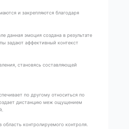
маются и закрепляются благодаря
еле данная эмоция создана в результате
ппы задают аффективный контекст
авления, становясь составляющей
печивает по другому относиться по
 создает дистанцию меж ощущением
й.
 область контролируемого контроля.