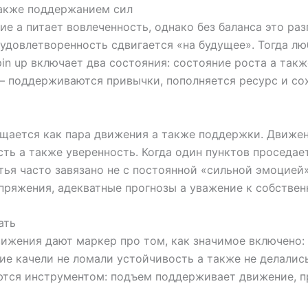
также поддержанием сил
е а питает вовлеченность, однако без баланса это раз
 удовлетворенность сдвигается «на будущее». Тогда л
in up включает два состояния: состояние роста а так
 поддерживаются привычки, пополняется ресурс и со
щается как пара движения а также поддержки. Движе
сть а также уверенность. Когда один пунктов проседа
ья часто завязано не с постоянной «сильной эмоцией
пряжения, адекватные прогнозы а уважение к собствен
ать
ижения дают маркер про том, как значимое включено: и
кие качели не ломали устойчивость а также не делали
ются инструментом: подъем поддерживает движение, пр