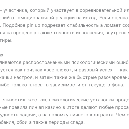
 участника, который участвует в соревновательной и
ний от эмоциональной реакции на исход. Если оценка
. Подобное pin up подрезает стабильность а ломает с
ся на процесс а также точность исполнения, внутренн
тиры.
ах
иливаются распространенными психологическими ошиб
ется как признак «все плохо», и разовый успех — как 
качки настроя, и затем такие же быстрые разочарован
ибо только плюсы, в зависимости от текущего фона.
тельности»: жесткие психологические установки врод
ные правила пин ап казино в итоге делают любые прос
удность задачи, а на поломку личного контракта. Чем 
бания, сбои а также периоды спада.