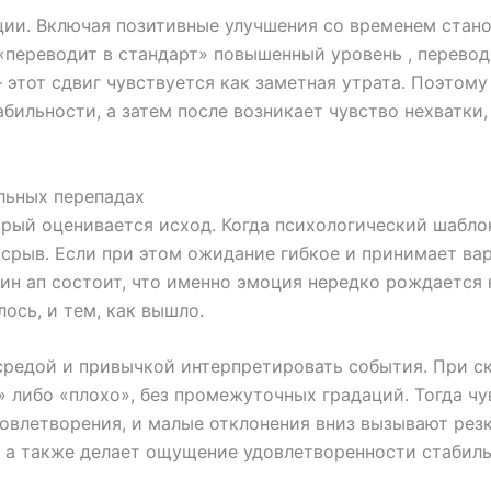
ции. Включая позитивные улучшения со временем стан
«переводит в стандарт» повышенный уровень , переводя
этот сдвиг чувствуется как заметная утрата. Поэтому
абильности, а затем после возникает чувство нехватки,
льных перепадах
орый оценивается исход. Когда психологический шабло
 срыв. Если при этом ожидание гибкое и принимает ва
ин ап состоит, что именно эмоция нередко рождается н
ось, и тем, как вышло.
редой и привычкой интерпретировать события. При ск
» либо «плохо», без промежуточных градаций. Тогда ч
овлетворения, и малые отклонения вниз вызывают резк
 а также делает ощущение удовлетворенности стабиль