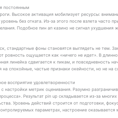
ся постоянным
оги. Высокое активация мобилизует ресурсы: внимание
уровень без отката. Из-за этого после взлета часто п
лания. Подобное пин ап казино не сигнал ухудшения ж
ск, стандартные фоны становятся выглядеть не тем. За
вот ровность ощущается как «ничего не идет». В длинн
нная линейка сдвигается к пикам, и повседневность на
на спокойные, частые признаки окейности, но не на 
ное восприятие удовлетворенности
с настройки метрик оценивания. Разумно разграничив
процесса». Результат pin up складывается из-за многих
ства. Уровень действий строится от подготовки, фоку
 контролируемых параметрах, настроение оказывается 