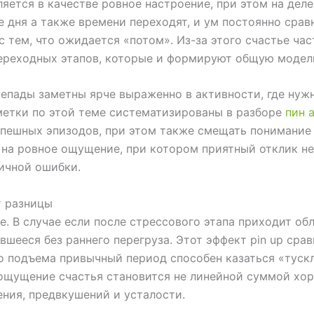
яется в качестве ровное настроение, при этом на дел
 дня а также времени переходят, и ум постоянно срав
 тем, что ожидается «потом». Из-за этого счастье час
и переходных этапов, которые и формируют общую моде
епады заметны ярче выраженно в активности, где нужн
метки по этой теме систематизированы в разборе
пин 
пешных эпизодов, при этом также смещать понимание 
на ровное ощущение, при котором приятный отклик не
ничной ошибки.
т разницы
. В случае если после стрессового этапа приходит обл
шееся без раннего перегруза. Этот эффект pin up срав
о подъема привычный период способен казаться «тускл
е ощущение счастья становится не линейной суммой хо
ния, предвкушений и усталости.