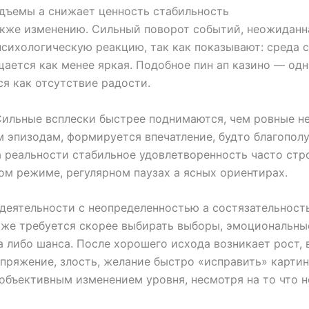
одъемы а снижает ценность стабильность
кже изменению. Сильный поворот событий, неожиданная
ихологическую реакцию, так как показывают: среда с
ается как менее яркая. Подобное пин ап казино — одн
я как отсутствие радости.
ильные всплески быстрее поднимаются, чем ровные нед
 эпизодам, формируется впечатление, будто благополу
 реальности стабильное удовлетворенность часто стр
ном режиме, регулярном паузах а ясных ориентирах.
 деятельности с неопределенностью а состязательност
акже требуется скорее выбирать выборы, эмоциональные
а либо шанса. После хорошего исхода возникает рост,
пряжение, злость, желание быстро «исправить» картин
объективным изменением уровня, несмотря на то что 